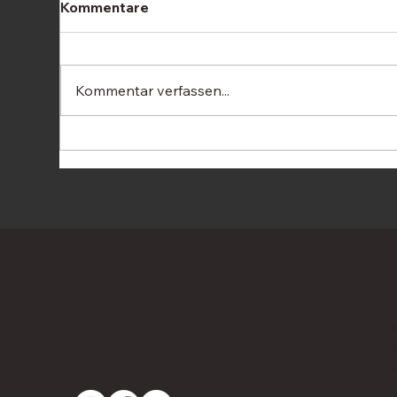
Kommentare
Kommentar verfassen...
OBW 2026 - Anmeldefrist
All
verlängert
Bie
Bla
Son
Rad
K
Be
Ob
Mu
B
Ma