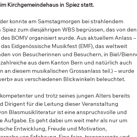
im Kirchgemeindehaus in Spiez statt.
ider konnte am Samstagmorgen bei strahlendem 
 Spiez zum diesjährigen WBS begrüssen, das von den
 des BOMV organisiert wurde. Aus aktuellem Anlass –
 das Eidgenössische Musikfest (EMF), das weltweit 
nden von Besucherinnen und Besuchern, in Biel/Bienn
r zahlreiche aus dem Kanton Bern und natürlich auch 
an diesem musikalischen Grossanlass teil.) – wurde 
rb» aus verschiedenen Blickwinkeln beleuchtet.
kompetenter und trotz seines jungen Alters bereits 
d Dirigent für die Leitung dieser Veranstaltung 
n Blasmusikliteratur ist eine anspruchsvolle und 
e Aufgabe. Es geht dabei um weit mehr als nur um 
sche Entwicklung, Freude und Motivation, 
ergabe von Erfahrung. Eine faire, transparente und 