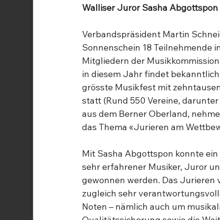
Walliser Juror Sasha Abgottspon 
Verbandspräsident Martin Schne
Sonnenschein 18 Teilnehmende in
Mitgliedern der Musikkommission
in diesem Jahr findet bekanntlich
grösste Musikfest mit zehntause
statt (Rund 550 Vereine, darunte
aus dem Berner Oberland, nehmen 
das Thema «Jurieren am Wettbewe
Mit Sasha Abgottspon konnte ein 
sehr erfahrener Musiker, Juror un
gewonnen werden. Das Jurieren vo
zugleich sehr verantwortungsvoll
Noten – nämlich auch um musikali
Qualitätssicherung sowie die Weit