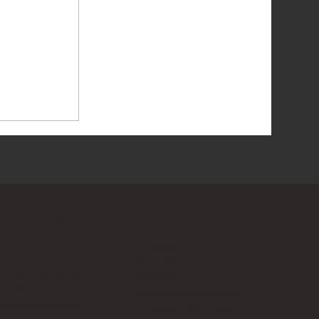
VERBAN
PARTNER
Schweizer
D
Blasmusikverband
Verbandszweck
Schweizer
Vorstand
Jugendmusikverband
Musikkommission
Schweizer Blasmusik-