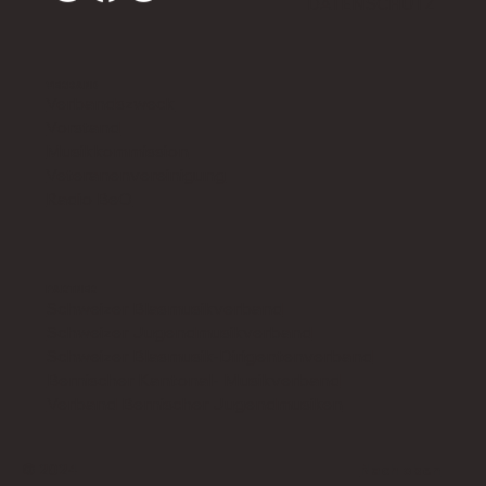
DATENSCHUTZ
VERBAND
Verbandszweck
Vorstand
Musikkommission
Veteranenvereinigung
Radio BeO
PARTNER
Schweizer Blasmusikverband
Schweizer Jugendmusikverband
Schweizer Blasmusik-Dirigentenverband
Bernischer Kantonal- Musikverband
Verband Bernischer Jugendmusiken
© 2024
Nach oben