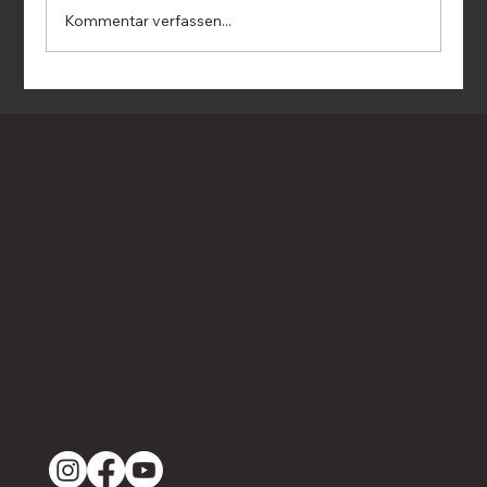
Kommentar verfassen...
Alles zum 35. EMF Biel-Bienne im BeO-
Blasmusigträff vom Sonntag, 3. Mai
2026 auf RadioBeO 10:00-11:00
KONTAKT
Berner Oberländischer
Musikverband BOMV
Martin Schneider
Achern 3A
3714 Frutigen
info@bomv.ch
033 671 58 69
079 377 91 49
IMPRESSUM