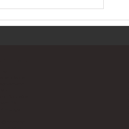
es zum 35. EMF Biel-
OBW 2026 - jetzt
nne im BeO-
anmelden!
smusigträff vom
ntag, 3. Mai 2026 auf
ioBeO 10:00-11:00
ONTAKT
rner
erländischer
sikverband
OMV
rtin Schneider
hern 3A
14 Frutigen
fo@bomv.ch
3 671 58 69