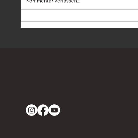
Kommentar verfassen...
OBW 2026 - Anmeldefrist
All
verlängert
Bie
Bla
Son
Rad
K
Be
Ob
Mu
B
Ma
Ac
37
IMPRESSUM
in
DATENSCHUTZ
03