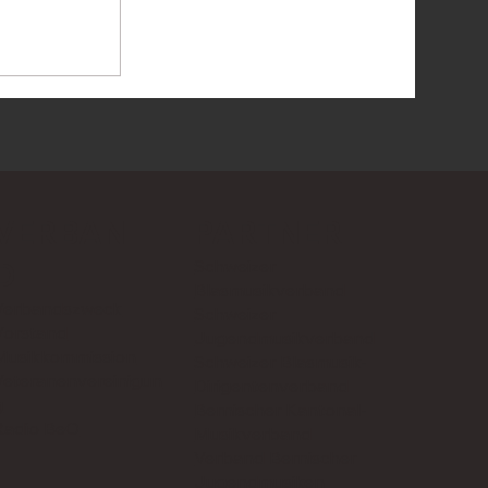
VERBAN
PARTNER
Schweizer
D
Blasmusikverband
Verbandszweck
Schweizer
Vorstand
Jugendmusikverband
Musikkommission
Schweizer Blasmusik-
Veteranenvereinigun
Dirigentenverband
g
Bernischer Kantonal-
Radio BeO
Musikverband
Verband Bernischer
Jugendmusiken