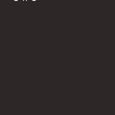
DATENSCHUTZ
VERBAND
Verbandszweck
Vorstand
Musikkommission
Veteranenvereinigung
Radio BeO
PARTNER
Schweizer Blasmusikverband
Schweizer Jugendmusikverband
Schweizer Blasmusik-Dirigentenverband
Bernischer Kantonal- Musikverband
Verband Bernischer Jugendmusiken
© 2024
Nach oben