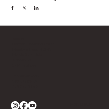
KONTAKT
Berner Oberländischer
Musikverband BOMV
Martin Schneider
Achern 3A
3714 Frutigen
info@bomv.ch
033 671 58 69
079 377 91 49
IMPRESSUM