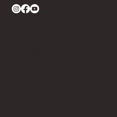
IMPRESSUM
DATENSCHUTZ
VERBAND
Verbandszweck
Vorstand
Musikkommission
Veteranenvereinigung
Radio BeO
PARTNER
Schweizer Blasmusikverband
Schweizer Jugendmusikverband
Schweizer Blasmusik-Dirigentenverband
Bernischer Kantonal- Musikverband
Verband Bernischer Jugendmusiken