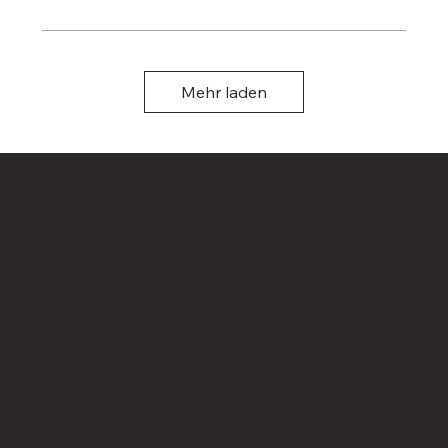
Mehr laden
KONTAKT
Berner Oberländischer
Musikverband BOMV
Martin Schneider
Achern 3A
3714 Frutigen
info@bomv.ch
033 671 58 69
079 377 91 49