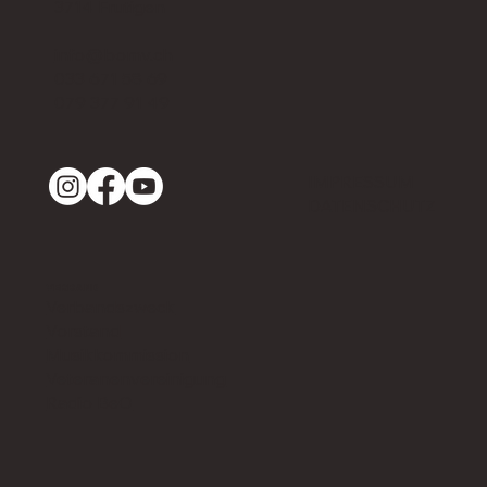
3714 Frutigen
info@bomv.ch
033 671 58 69
079 377 91 49
IMPRESSUM
DATENSCHUTZ
VERBAND
Verbandszweck
Vorstand
Musikkommission
Veteranenvereinigung
Radio BeO