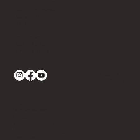
Musikverband BOMV
Martin Schneider
Achern 3A
3714 Frutigen
info@bomv.ch
033 671 58 69
079 377 91 49
IMPRESSUM
DATENSCHUTZ
VERBAND
Verbandszweck
Vorstand
Musikkommission
Veteranenvereinigung
Radio BeO