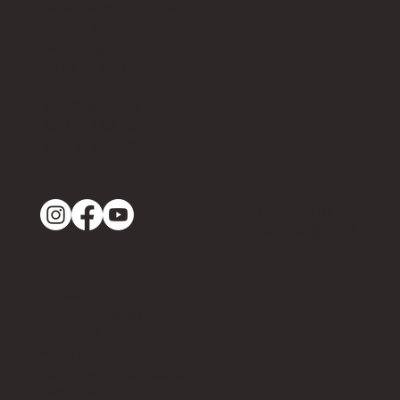
Musikverband BOMV
Martin Schneider
Achern 3A
3714 Frutigen
info@bomv.ch
033 671 58 69
079 377 91 49
IMPRESSUM
DATENSCHUTZ
VERBAND
Verbandszweck
Vorstand
Musikkommission
Veteranenvereinigung
Radio BeO